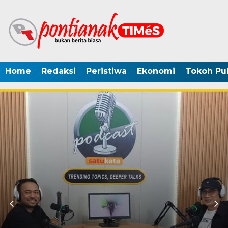
Home
Redaksi
Peristiwa
Ekonomi
Tokoh Pub