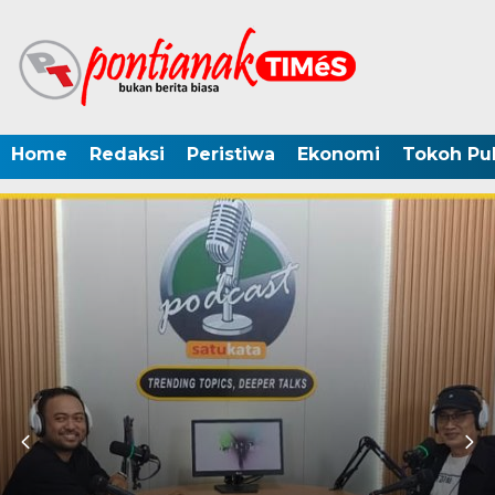
Home
Redaksi
Peristiwa
Ekonomi
Tokoh Pub