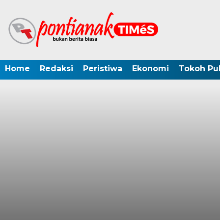
Home
Redaksi
Peristiwa
Ekonomi
Tokoh Pub