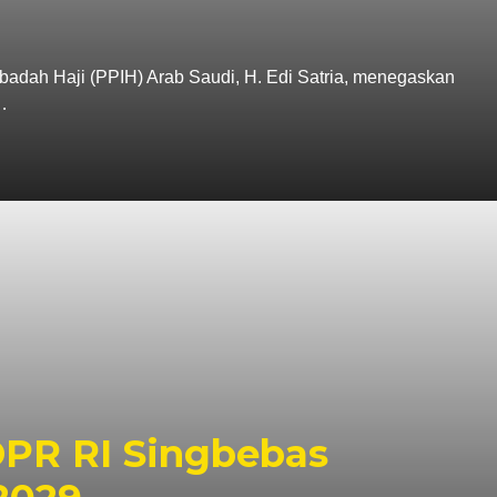
adah Haji (PPIH) Arab Saudi, H. Edi Satria, menegaskan
…
DPR RI Singbebas