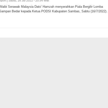
Sport |
Sabtu, 16 Jul 2022 - 20:54 WIB
Waibi Serawak Malaysia Dato’ Hamzah menyerahkan Piala Bergilir Lomba
Sampan Bedar kepada Ketua PODSI Kabupaten Sambas, Sabtu (16/7/2022).