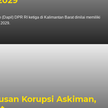
2029
apil) DPR RI ketiga di Kalimantan Barat dinilai memiliki
 2029.
tusan Korupsi Askiman,