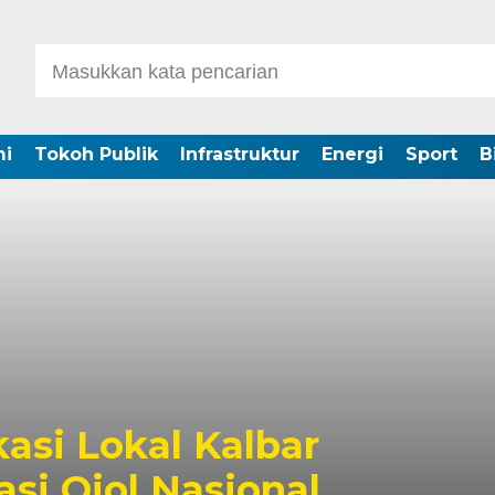
i
Tokoh Publik
Infrastruktur
Energi
Sport
B
kasi Lokal Kalbar
si Ojol Nasional