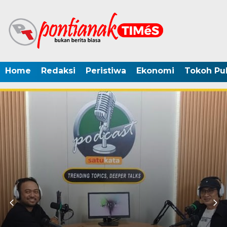
Home
Redaksi
Peristiwa
Ekonomi
Tokoh Pub