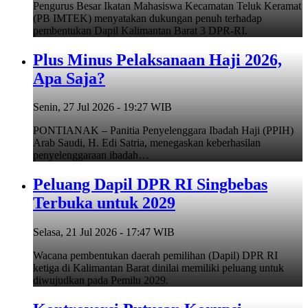
Pengurus Besar Ikatan Mahasiswa Kecamatan Teluk Keramat
(PB IMTEK) menyatakan dukungan penuh terhadap
pembentukan Dapil Kalimantan Barat 3 DPR-RI.
Plus Minus Pelaksanaan Haji 2026,
Apa Saja?
Senin, 27 Jul 2026 - 19:27 WIB
PONTIANAK – Panitia Penyelenggara Ibadah Haji (PPIH)
Arab Saudi, H. Edi Satria, menegaskan keberhasilan
penyelenggaraan ibadah…
Peluang Dapil DPR RI Singbebas
Terbuka untuk 2029
Selasa, 21 Jul 2026 - 17:47 WIB
Wacana pembentukan daerah pemilihan (Dapil) DPR RI
ketiga di Kalimantan Barat dinilai memiliki peluang untuk
diwujudkan pada Pemilu 2029.