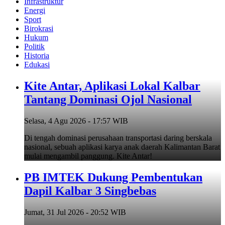
Infrastruktur
Energi
Sport
Birokrasi
Hukum
Politik
Historia
Edukasi
Kite Antar, Aplikasi Lokal Kalbar
Tantang Dominasi Ojol Nasional
Selasa, 4 Agu 2026 - 17:57 WIB
Di tengah dominasi perusahaan transportasi daring berskala
nasional, sebuah aplikasi karya anak daerah Kalimantan Barat
mulai mengambil panggung. Kite Antar!
PB IMTEK Dukung Pembentukan
Dapil Kalbar 3 Singbebas
Jumat, 31 Jul 2026 - 20:52 WIB