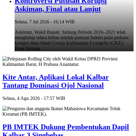
Kontroversi Putusan Korupsi
Askiman, Final atau Lanjut
Selasa, 7 Jul 2026 - 16:14 WIB
Askiman, Wakil Bupati Sintang Periode 2016–2021 telah
menghirup udara bebas setelah putusan hakim pada perkara
korupsi dana hibah Gereja Kalimantan Evangelis (GKE)
Petra Sintang.
Kite Antar, Aplikasi Lokal Kalbar
Tantang Dominasi Ojol Nasional
Selasa, 4 Agu 2026 - 17:57 WIB
PB IMTEK Dukung Pembentukan Dapil
Kalbar 3 Singbebas