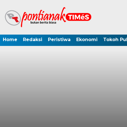
Home
Redaksi
Peristiwa
Ekonomi
Tokoh Pub