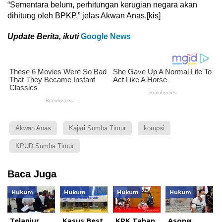
“Sementara belum, perhitungan kerugian negara akan
dihitung oleh BPKP,” jelas Akwan Anas.[kis]
Update Berita, ikuti
Google News
Akwan Anas
Kajari Sumba Timur
korupsi
KPUD Sumba Timur
Baca Juga
Hukum
Hukum
Hukum
Hukum
Telanjur
Kasus Best
KPK Tahan
Asong