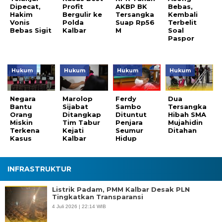
Dipecat,
Profit
AKBP BK
Bebas,
Hakim
Bergulir ke
Tersangka
Kembali
Vonis
Polda
Suap Rp56
Terbelit
Bebas Sigit
Kalbar
M
Soal
Paspor
Hukum
Hukum
Hukum
Hukum
Negara
Marolop
Ferdy
Dua
Bantu
Sijabat
Sambo
Tersangka
Orang
Ditangkap
Dituntut
Hibah SMA
Miskin
Tim Tabur
Penjara
Mujahidin
Terkena
Kejati
Seumur
Ditahan
Kasus
Kalbar
Hidup
INFRASTRUKTUR
Listrik Padam, PMM Kalbar Desak PLN
Tingkatkan Transparansi
4 Juli 2026 | 22:14 WIB