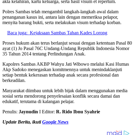
akta kelahiran, kartu keluarga, serta hasil visum et repertum.
Polres Sambas telah mengambil langkah-langkah awal dalam
penanganan kasus ini, antara lain dengan memeriksa pelapor,
menyita barang bukti, serta melakukan visum terhadap korban.
Baca juga:
Kejaksaan Sambas Tahan Kades Lorong
Proses hukum akan terus berlanjut sesuai dengan ketentuan Pasal 80
ayat (1) Jo Pasal 76C Undang-Undang Republik Indonesia Nomor
35 Tahun 2014 tentang Perlindungan Anak.
Kapolres Sambas AKBP Wahyu Jati Wibowo melalui Kasi Humas
Akp Sadoko menegaskan komitmennya untuk menindaklanjuti
setiap bentuk kekerasan terhadap anak secara profesional dan
berkeadilan.
Masyarakat diimbau untuk lebih bijak dalam menggunakan media
sosial serta mendorong penyelesaian konflik secara damai dan
edukatif, terutama di kalangan pelajar.
Penulis:
Jaynudin
I Editor:
R. Rido Ibnu Syahrie
U
pdate Berita, ikuti
Google News