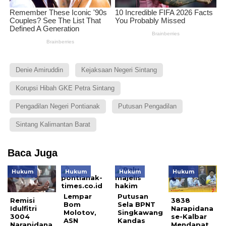
Denie Amiruddin
Kejaksaan Negeri Sintang
Korupsi Hibah GKE Petra Sintang
Pengadilan Negeri Pontianak
Putusan Pengadilan
Sintang Kalimantan Barat
Baca Juga
Hukum
Hukum
Hukum
Hukum
Lempar
Putusan
Remisi
3838
Bom
Sela BPNT
Idulfitri
Narapidana
Molotov,
Singkawang
3004
se-Kalbar
ASN
Kandas
Narapidana
Mendapat