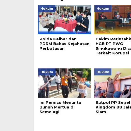
Hukum
Hukum
Polda Kalbar dan
Hakim Perintah
PDRM Bahas Kejahatan
HGB PT PWG
Perbatasan
Singkawang Dic
Terkait Korupsi
Hukum
Hukum
Ini Pemicu Menantu
Satpol PP Segel
Bunuh Mertua di
Kingdom 88 Jal
Semelagi
Siam