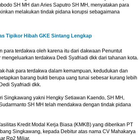
mbodo SH MH dan Aries Saputro SH MH, menyatakan para
akinkan melakukan tindak pidana korupsi sebagaimana
as Tipikor Hibah GKE Sintang Lengkap
 para terdakwa oleh karena itu dari dakwaan Penuntut
ngeluarkan terdakwa Dedi Syafriadi dkk dari tahanan kota.
hak-hak para terdakwa dalam kemampuan, kedudukan dan
netapkan barang bukti berupa uang tunai sebesar kurang lebih
edi Syafriadi dkk.
jari Singkawang yakni Hengky Setiawan Kaendo, SH MH,
udarmanto SH MH telah mendakwa dengan tindak pidana
silitas Kredit Modal Kerja Biasa (KMKB) yang diberikan PT
bang Singkawang, kepada Debitur atas nama CV Mahakarya
r Rp2 Miliar.