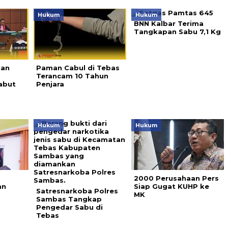
Hukum
Hukum
BNN Kalbar Terima
Tangkapan Sabu 7,1 Kg
kan
Paman Cabul di Tebas
Terancam 10 Tahun
abut
Penjara
Hukum
Hukum
2000 Perusahaan Pers
an
Siap Gugat KUHP ke
Satresnarkoba Polres
MK
Sambas Tangkap
Pengedar Sabu di
Tebas