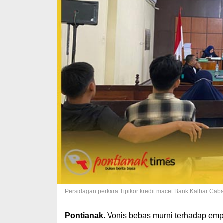
Persidagan perkara Tipikor kredit macet Bank Kalbar Cab
Pontianak
. Vonis bebas murni terhadap emp