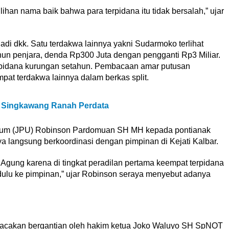
ihan nama baik bahwa para terpidana itu tidak bersalah,” ujar
di dkk. Satu terdakwa lainnya yakni Sudarmoko terlihat
ahun penjara, denda Rp300 Juta dengan pengganti Rp3 Miliar.
 pidana kurungan setahun. Pembacaan amar putusan
at terdakwa lainnya dalam berkas split.
 Singkawang Ranah Perdata
 Umum (JPU) Robinson Pardomuan SH MH kepada pontianak
a langsung berkoordinasi dengan pimpinan di Kejati Kalbar.
gung karena di tingkat peradilan pertama keempat terpidana
dulu ke pimpinan,” ujar Robinson seraya menyebut adanya
ibacakan bergantian oleh hakim ketua Joko Waluyo SH SpNOT