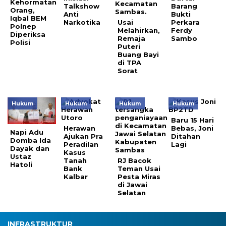
Kehormatan
Talkshow
Barang
Orang,
Anti
Bukti
Iqbal BEM
Narkotika
Usai
Perkara
Polnep
Melahirkan,
Ferdy
Diperiksa
Remaja
Sambo
Polisi
Puteri
Buang Bayi
di TPA
Sorat
Hukum
Hukum
Hukum
Hukum
Baru 15 Hari
Herawan
Bebas, Joni
Napi Adu
Ajukan Pra
Ditahan
Domba Ida
Peradilan
Lagi
Dayak dan
Kasus
Ustaz
Tanah
RJ Bacok
Hatoli
Bank
Teman Usai
Kalbar
Pesta Miras
di Jawai
Selatan
INFRASTRUKTUR