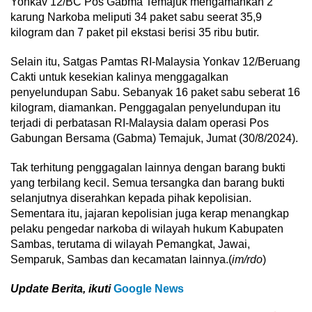
Yonkav 12/BC Pos Gabma Temajuk mengamankan 2
karung Narkoba meliputi 34 paket sabu seerat 35,9
kilogram dan 7 paket pil ekstasi berisi 35 ribu butir.
Selain itu, Satgas Pamtas RI-Malaysia Yonkav 12/Beruang
Cakti untuk kesekian kalinya menggagalkan
penyelundupan Sabu. Sebanyak 16 paket sabu seberat 16
kilogram, diamankan. Penggagalan penyelundupan itu
terjadi di perbatasan RI-Malaysia dalam operasi Pos
Gabungan Bersama (Gabma) Temajuk, Jumat (30/8/2024).
Tak terhitung penggagalan lainnya dengan barang bukti
yang terbilang kecil. Semua tersangka dan barang bukti
selanjutnya diserahkan kepada pihak kepolisian.
Sementara itu, jajaran kepolisian juga kerap menangkap
pelaku pengedar narkoba di wilayah hukum Kabupaten
Sambas, terutama di wilayah Pemangkat, Jawai,
Semparuk, Sambas dan kecamatan lainnya.(
im/rdo
)
Update Berita, ikuti
Google News