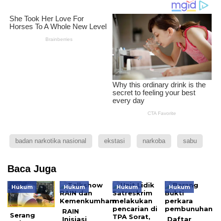
badan narkotika nasional
ekstasi
narkoba
sabu
Baca Juga
Hukum
Hukum
Hukum
Hukum
RAIN
Serang
Inisiasi
Daftar