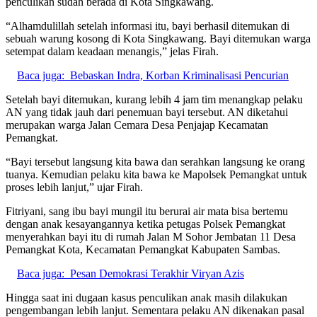
penculikan sudah berada di Kota Singkawang.
“Alhamdulillah setelah informasi itu, bayi berhasil ditemukan di
sebuah warung kosong di Kota Singkawang. Bayi ditemukan warga
setempat dalam keadaan menangis,” jelas Firah.
Baca juga:
Bebaskan Indra, Korban Kriminalisasi Pencurian
Setelah bayi ditemukan, kurang lebih 4 jam tim menangkap pelaku
AN yang tidak jauh dari penemuan bayi tersebut. AN diketahui
merupakan warga Jalan Cemara Desa Penjajap Kecamatan
Pemangkat.
“Bayi tersebut langsung kita bawa dan serahkan langsung ke orang
tuanya. Kemudian pelaku kita bawa ke Mapolsek Pemangkat untuk
proses lebih lanjut,” ujar Firah.
Fitriyani, sang ibu bayi mungil itu berurai air mata bisa bertemu
dengan anak kesayangannya ketika petugas Polsek Pemangkat
menyerahkan bayi itu di rumah Jalan M Sohor Jembatan 11 Desa
Pemangkat Kota, Kecamatan Pemangkat Kabupaten Sambas.
Baca juga:
Pesan Demokrasi Terakhir Viryan Azis
Hingga saat ini dugaan kasus penculikan anak masih dilakukan
pengembangan lebih lanjut. Sementara pelaku AN dikenakan pasal