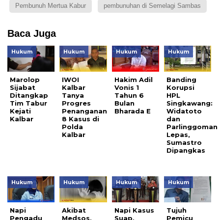
Pembunuh Mertua Kabur
pembunuhan di Semelagi Sambas
Baca Juga
Hukum
Hukum
Hukum
Hukum
Marolop
IWOI
Hakim Adil
Banding
Sijabat
Kalbar
Vonis 1
Korupsi
Ditangkap
Tanya
Tahun 6
HPL
Tim Tabur
Progres
Bulan
Singkawang:
Kejati
Penanganan
Bharada E
Widatoto
Kalbar
8 Kasus di
dan
Polda
Parlinggoman
Kalbar
Lepas,
Sumastro
Dipangkas
Hukum
Hukum
Hukum
Hukum
Napi
Akibat
Napi Kasus
Tujuh
Pengadu
Medsos,
Suap,
Pemicu