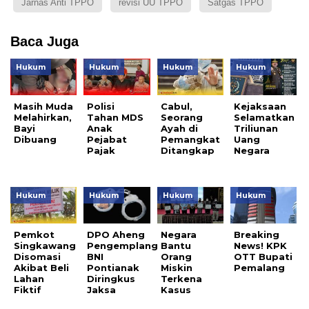
Jarnas Anti TPPO
revisi UU TPPO
Satgas TPPO
Baca Juga
Hukum
Hukum
Hukum
Hukum
Masih Muda
Polisi
Cabul,
Kejaksaan
Melahirkan,
Tahan MDS
Seorang
Selamatkan
Bayi
Anak
Ayah di
Triliunan
Dibuang
Pejabat
Pemangkat
Uang
Pajak
Ditangkap
Negara
Hukum
Hukum
Hukum
Hukum
Pemkot
DPO Aheng
Negara
Breaking
Singkawang
Pengemplang
Bantu
News! KPK
Disomasi
BNI
Orang
OTT Bupati
Akibat Beli
Pontianak
Miskin
Pemalang
Lahan
Diringkus
Terkena
Fiktif
Jaksa
Kasus