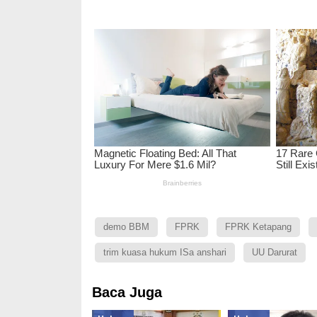
demo BBM
FPRK
FPRK Ketapang
trim kuasa hukum ISa anshari
UU Darurat
Baca Juga