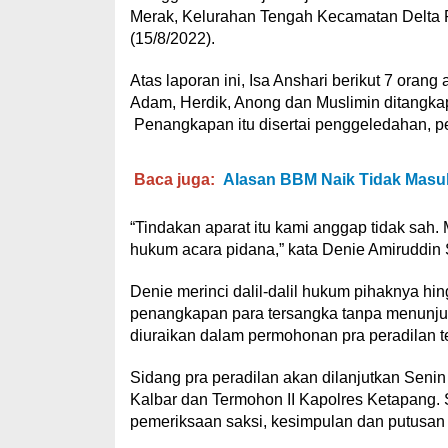
Merak, Kelurahan Tengah Kecamatan Delta
(15/8/2022).
Atas laporan ini, Isa Anshari berikut 7 oran
Adam, Herdik, Anong dan Muslimin ditangkap
Penangkapan itu disertai penggeledahan, p
Baca juga:
Alasan BBM Naik Tidak Masu
“Tindakan aparat itu kami anggap tidak sah
hukum acara pidana,” kata Denie Amiruddin 
Denie merinci dalil-dalil hukum pihaknya hi
penangkapan para tersangka tanpa menunjuk
diuraikan dalam permohonan pra peradilan t
Sidang pra peradilan akan dilanjutkan Seni
Kalbar dan Termohon II Kapolres Ketapang. Si
pemeriksaan saksi, kesimpulan dan putusan 