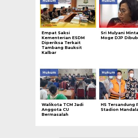
Hukum
Hukum
Empat Saksi
Sri Mulyani Mint
Kementerian ESDM
Moge DJP Dibub
Diperiksa Terkait
Tambang Bauksit
Kalbar
Hukum
Hukum
Walikota TCM Jadi
HS Tersandung 
Anggota CU
Stadion Mandala
Bermasalah