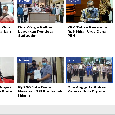
Hukum
Hukum
a Klub
Dua Warga Kalbar
KPK Tahan Penerima
arkan
Laporkan Pendeta
Rp3 Miliar Urus Dana
Saifuddin
PEN
Hukum
Hukum
Proyek
Rp200 Juta Dana
Dua Anggota Polres
 Krida
Nasabah BRI Pontianak
Kapuas Hulu Dipecat
Hilang