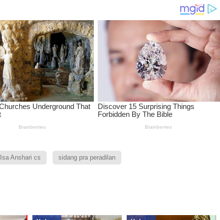
Isa Anshari cs
sidang pra peradilan