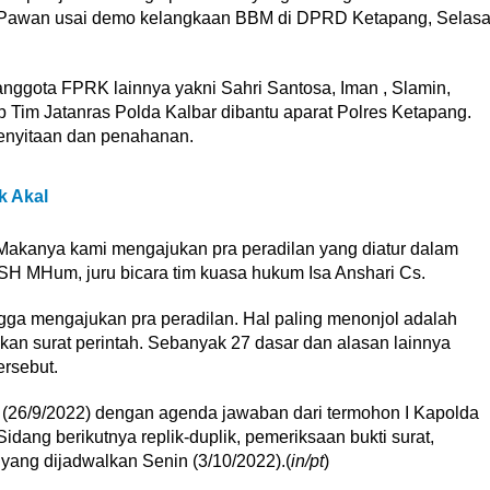
 Pawan usai demo kelangkaan BBM di DPRD Ketapang, Selas
g anggota FPRK lainnya yakni Sahri Santosa, Iman , Slamin,
 Tim Jatanras Polda Kalbar dibantu aparat Polres Ketapang.
enyitaan dan penahanan.
k Akal
. Makanya kami mengajukan pra peradilan yang diatur dalam
SH MHum, juru bicara tim kuasa hukum Isa Anshari Cs.
ngga mengajukan pra peradilan. Hal paling menonjol adalah
an surat perintah. Sebanyak 27 dasar dan alasan lainnya
ersebut.
n (26/9/2022) dengan agenda jawaban dari termohon I Kapolda
dang berikutnya replik-duplik, pemeriksaan bukti surat,
yang dijadwalkan Senin (3/10/2022).(
in/pt
)