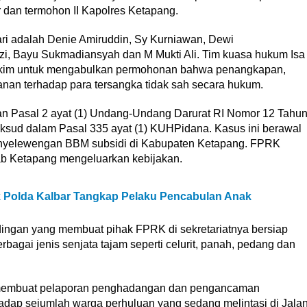
 dan termohon II Kapolres Ketapang.
ri adalah Denie Amiruddin, Sy Kurniawan, Dewi
zi, Bayu Sukmadiansyah dan M Mukti Ali. Tim kuasa hukum Isa
hakim untuk mengabulkan permohonan bahwa penangkapan,
nan terhadap para tersangka tidak sah secara hukum.
ngan Pasal 2 ayat (1) Undang-Undang Darurat RI Nomor 12 Tahu
sud dalam Pasal 335 ayat (1) KUHPidana. Kasus ini berawal
enyelewengan BBM subsidi di Kabupaten Ketapang. FPRK
b Ketapang mengeluarkan kebijakan.
Polda Kalbar Tangkap Pelaku Pencabulan Anak
ingan yang membuat pihak FPRK di sekretariatnya bersiap
agai jenis senjata tajam seperti celurit, panah, pedang dan
 membuat pelaporan penghadangan dan pengancaman
dap sejumlah warga perhuluan yang sedang melintasi di Jala