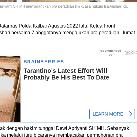
priyanti SH MH menyidangkan pra peradilan tim kuasa hukum Isa Anshari cs,
Jatanras Polda Kalbar Agustus 2022 lalu, Ketua Front
hari bersama 7 anggotanya mengajukan pra peradilan, Jumat
anak dengan hakim tunggal Dewi Apriyanti SH MH. Sebanyak
gka melalui juru bicaranya membacakan permohonan pra