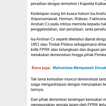
peradilan dengan termohon I Kapolda Kalbar
Kedelapan orang tim kuasa hukum Isa Ansha
Aripurnamawati, Herman, Ridwan, Fakhrurra
Anshari Cs pada intinya meminta kepada 
penggeledahan, dan penyitaan, serta penaha
Isa Anshari Cs seperti diketahui dijerat de
1951 atau Tindak Pidana sebagaimana dimak
kritik FPRK atas kelangkaan dan dugaan p
melakukan demonstrasi hingga pihak Pemka
Baca juga:
Mahasiswa Mempawah Desak 
Tak lama kemudian muncul demonstrasi tand
siaga mengantisipasi dengan menyiapkan berb
lainnya.
Dari pihak demontran tandingan kemudian
menggunakan senjata tajam oleh FPRK terha