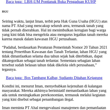
Baca juga:
LBH-UM Pontianak Buka Pengaduan KUHP
HGU
Seiring waktu, lanjut Iman, terbit peta Hak Guna Usaha (HGU) atas
nama PT Ahal yang mencakup seluruh area, termasuk tanah yang
tidak pernah diserahkan. Hal ini menimbulkan kerugian bagi warga
yang kini tidak bisa mengelola atau mengurus legalitas tanah mereka
karena masuk dalam kawasan HGU perusahaan.
“Padahal, berdasarkan Peraturan Pemerintah Nomor 20 Tahun 2021
tentang Penertiban Kawasan dan Tanah Terlantar, lahan HGU yang
tidak dimanfaatkan selama dua tahun sejak hak diterbitkan, dapat
dikategorikan sebagai tanah terlantar. Sementara sebagian lahan
tersebut sudah belasan tahun tidak dikelola oleh perusahaan,”
tegasnya.
Baca juga:
Bos Tambang Kalbar, Sudianto Ditahan Kejagung
Kondisi ini, menurut Iman, menyebabkan kejenuhan di kalangan
masyarakat. Mereka akhirnya berinisiatif memanfaatkan lahan yang
ada untuk meningkatkan perekonomian, termasuk melalui kegiatan
yang kini disebut sebagai penambangan ilegal.
Iman meminta PT Ahal mengevaluasi manajemen dan pemanfaatan