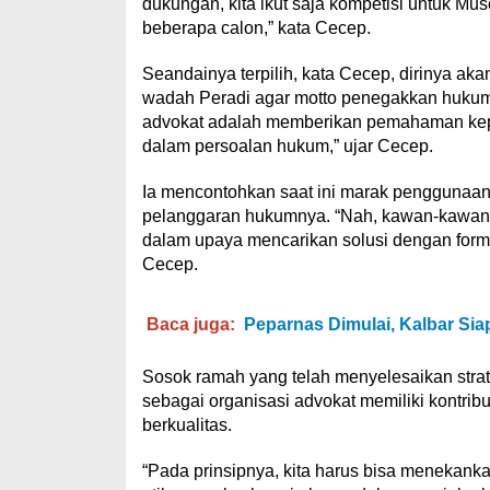
dukungan, kita ikut saja kompetisi untuk Mus
beberapa calon,” kata Cecep.
Seandainya terpilih, kata Cecep, dirinya 
wadah Peradi agar motto penegakkan hukum k
advokat adalah memberikan pemahaman kep
dalam persoalan hukum,” ujar Cecep.
Ia mencontohkan saat ini marak penggunaan 
pelanggaran hukumnya. “Nah, kawan-kawan 
dalam upaya mencarikan solusi dengan form
Cecep.
Baca juga:
Peparnas Dimulai, Kalbar Sia
Sosok ramah yang telah menyelesaikan strata
sebagai organisasi advokat memiliki kontrib
berkualitas.
“Pada prinsipnya, kita harus bisa menekan