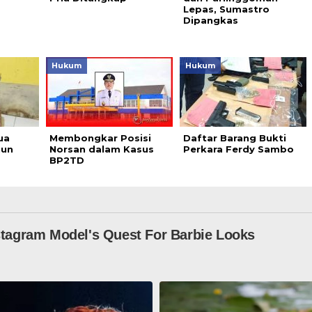
Lepas, Sumastro
Dipangkas
Hukum
Hukum
ua
Membongkar Posisi
Daftar Barang Bukti
hun
Norsan dalam Kasus
Perkara Ferdy Sambo
BP2TD