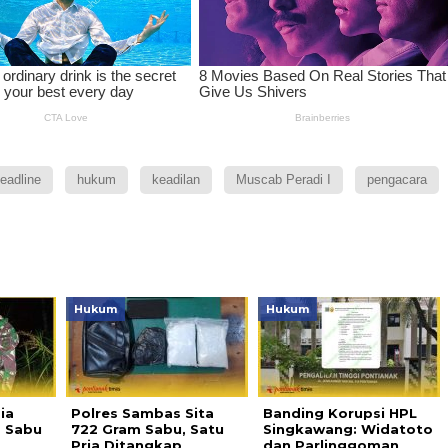
eadline
hukum
keadilan
Muscab Peradi I
pengacara
Hukum
Hukum
ia
Polres Sambas Sita
Banding Korupsi HPL
 Sabu
722 Gram Sabu, Satu
Singkawang: Widatoto
Pria Ditangkap
dan Parlinggoman