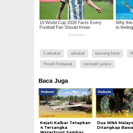
5 advokat
advokat
bersaing ketat
H
Peradi Pontianak
restoratif justice
Baca Juga
Hukum
Hukum
Kejati Kalbar Tetapkan
Dua WNA Malays
4 Tersangka
Ditangkap Bawa
Waterfront Sambas