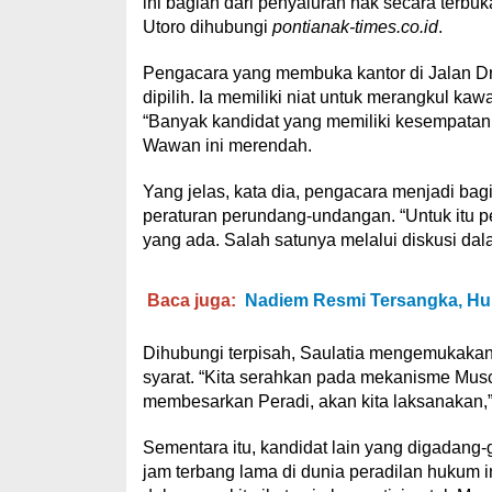
ini bagian dari penyaluran hak secara terb
Utoro dihubungi
pontianak-times.co.id
.
Pengacara yang membuka kantor di Jalan Dr W
dipilih. Ia memiliki niat untuk merangkul ka
“Banyak kandidat yang memiliki kesempatan, t
Wawan ini merendah.
Yang jelas, kata dia, pengacara menjadi ba
peraturan perundang-undangan. “Untuk itu
yang ada. Salah satunya melalui diskusi da
Baca juga:
Nadiem Resmi Tersangka, Hu
Dihubungi terpisah, Saulatia mengemukakan
syarat. “Kita serahkan pada mekanisme Mu
membesarkan Peradi, akan kita laksanakan,” 
Sementara itu, kandidat lain yang digadang
jam terbang lama di dunia peradilan hukum 