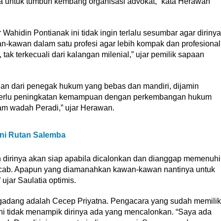
uka untuk tumbuh kembang organisasi advokat,” kata Herawan
ahidin Pontianak ini tidak ingin terlalu sesumbar agar dirinya
wan-kawan dalam satu profesi agar lebih kompak dan profesional
ak terkecuali dari kalangan milenial,” ujar pemilik sapaan
gian dari penegak hukum yang bebas dan mandiri, dijamin
 perlu peningkatan kemampuan dengan perkembangan hukum
lam wadah Peradi,” ujar Herawan.
ni Rutan Salemba
 dirinya akan siap apabila dicalonkan dan dianggap memenuhi
scab. Apapun yang diamanahkan kawan-kawan nantinya untuk
ujar Saulatia optimis.
-gadang adalah Cecep Priyatna. Pengacara yang sudah memilik
ini tidak menampik dirinya ada yang mencalonkan. “Saya ada