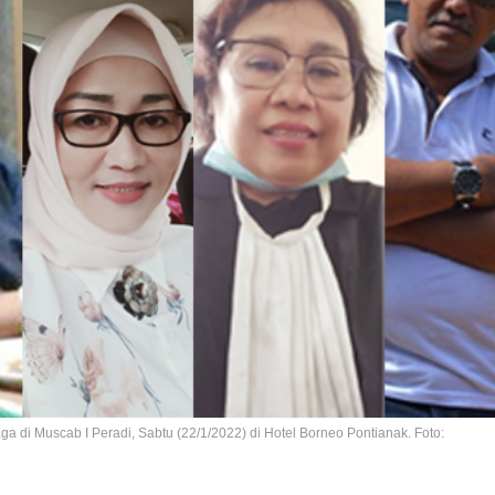
 di Muscab I Peradi, Sabtu (22/1/2022) di Hotel Borneo Pontianak. Foto: