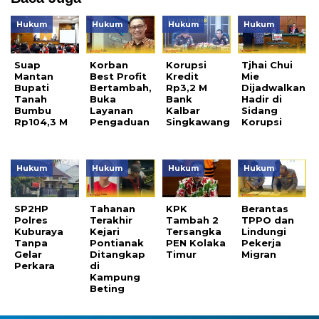
Hukum
Hukum
Hukum
Hukum
Suap
Korban
Korupsi
Tjhai Chui
Mantan
Best Profit
Kredit
Mie
Bupati
Bertambah,
Rp3,2 M
Dijadwalkan
Tanah
Buka
Bank
Hadir di
Bumbu
Layanan
Kalbar
Sidang
Rp104,3 M
Pengaduan
Singkawang
Korupsi
Hukum
Hukum
Hukum
Hukum
SP2HP
Tahanan
KPK
Berantas
Polres
Terakhir
Tambah 2
TPPO dan
Kuburaya
Kejari
Tersangka
Lindungi
Tanpa
Pontianak
PEN Kolaka
Pekerja
Gelar
Ditangkap
Timur
Migran
Perkara
di
Kampung
Beting