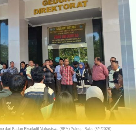
o dari Badan Eksekutif Mahasiswa (BEM) Polnep, Rabu (8/4/2026).