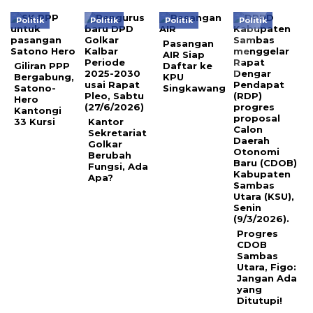
Politik
Politik
Politik
Politik
Pasangan
AIR Siap
Giliran PPP
Daftar ke
Bergabung,
KPU
Satono-
Singkawang
Hero
Kantongi
33 Kursi
Kantor
Sekretariat
Golkar
Berubah
Fungsi, Ada
Apa?
Progres
CDOB
Sambas
Utara, Figo:
Jangan Ada
yang
Ditutupi!