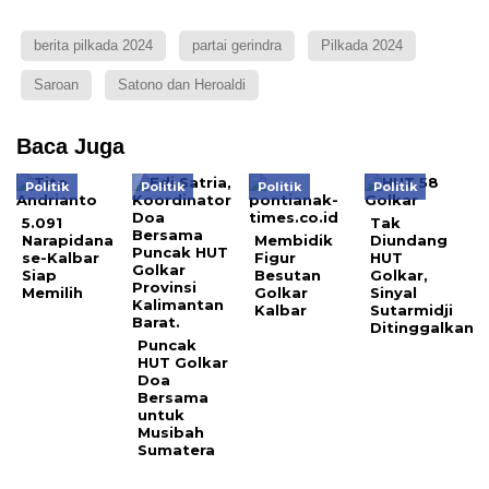
berita pilkada 2024
partai gerindra
Pilkada 2024
Saroan
Satono dan Heroaldi
Baca Juga
Politik
Politik
Politik
Politik
5.091
Tak
Narapidana
Membidik
Diundang
se-Kalbar
Figur
HUT
Siap
Besutan
Golkar,
Memilih
Golkar
Sinyal
Kalbar
Sutarmidji
Ditinggalkan
Puncak
HUT Golkar
Doa
Bersama
untuk
Musibah
Sumatera