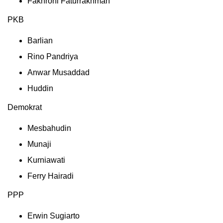
Fakhroni Faturrakhman
PKB
Barlian
Rino Pandriya
Anwar Musaddad
Huddin
Demokrat
Mesbahudin
Munaji
Kurniawati
Ferry Hairadi
PPP
Erwin Sugiarto