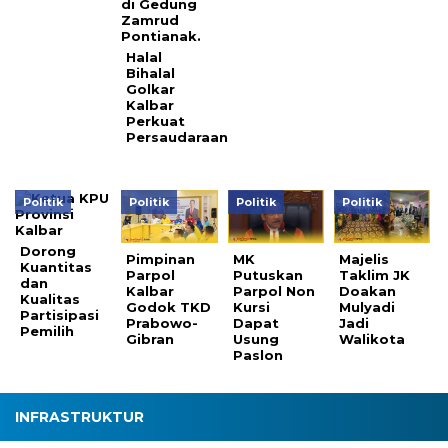
Halal
Bihalal
Golkar
Kalbar
Perkuat
Persaudaraan
Politik
Politik
Politik
Politik
Dorong
Pimpinan
MK
Majelis
Kuantitas
Parpol
Putuskan
Taklim JK
dan
Kalbar
Parpol Non
Doakan
Kualitas
Godok TKD
Kursi
Mulyadi
Partisipasi
Prabowo-
Dapat
Jadi
Pemilih
Gibran
Usung
Walikota
Paslon
INFRASTRUKTUR