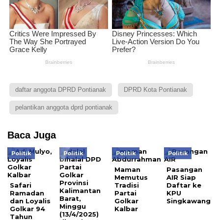
daftar anggota DPRD Pontianak
DPRD Kota Pontianak
pelantikan anggota dprd pontianak
Baca Juga
Politik
Politik
Politik
Politik
Maman
Pasangan
Memutus
AIR Siap
Safari
Tradisi
Daftar ke
Ramadan
Partai
KPU
dan Loyalis
Golkar
Singkawang
Golkar 94
Kalbar
Tahun