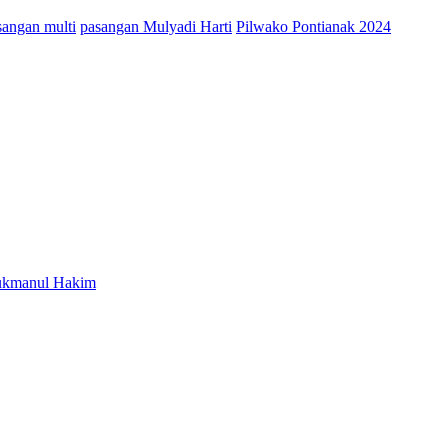
sangan multi
pasangan Mulyadi Harti
Pilwako Pontianak 2024