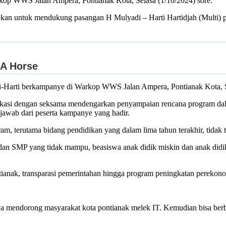
op WWS Jalan Ampera, Pontianak Kota, Selasa (1/10/2024) sore.
pkan untuk mendukung pasangan H Mulyadi – Harti Hartidjah (Multi) 
i-Harti berkampanye di Warkop WWS Jalan Ampera, Pontianak Kota, Se
lokasi dengan seksama mendengarkan penyampaian rencana program dala
 jawab dari peserta kampanye yang hadir.
 terutama bidang pendidikan yang dalam lima tahun terakhir, tidak t
D dan SMP yang tidak mampu, beasiswa anak didik miskin dan anak di
tianak, transparasi pemerintahan hingga program peningkatan perekon
a mendorong masyarakat kota pontianak melek IT. Kemudian bisa berbisn