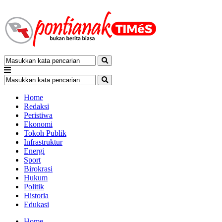
Home
Redaksi
Peristiwa
Ekonomi
Tokoh Publik
Infrastruktur
Energi
Sport
Birokrasi
Hukum
Politik
Historia
Edukasi
Home