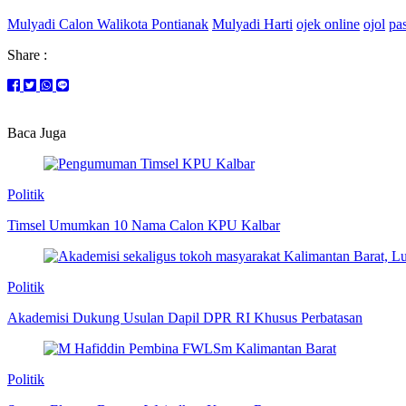
Mulyadi Calon Walikota Pontianak
Mulyadi Harti
ojek online
ojol
pa
Share :
Baca Juga
Politik
Timsel Umumkan 10 Nama Calon KPU Kalbar
Politik
Akademisi Dukung Usulan Dapil DPR RI Khusus Perbatasan
Politik