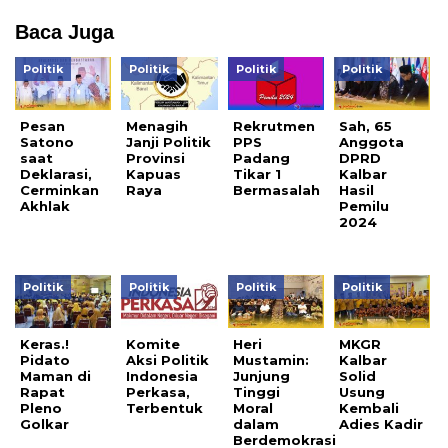
Baca Juga
Politik
Politik
Politik
Politik
Pesan
Menagih
Rekrutmen
Sah, 65
Satono
Janji Politik
PPS
Anggota
saat
Provinsi
Padang
DPRD
Deklarasi,
Kapuas
Tikar 1
Kalbar
Cerminkan
Raya
Bermasalah
Hasil
Akhlak
Pemilu
2024
Politik
Politik
Politik
Politik
Keras.!
Komite
Heri
MKGR
Pidato
Aksi Politik
Mustamin:
Kalbar
Maman di
Indonesia
Junjung
Solid
Rapat
Perkasa,
Tinggi
Usung
Pleno
Terbentuk
Moral
Kembali
Golkar
dalam
Adies Kadir
Berdemokrasi