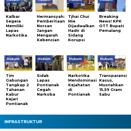
Kalbar
Hermansyah:
Tjhai Chui
Breaking
Segera
Pemberitaan
Mie
News! KPK
Memiliki
Norsan
Dijadwalkan
OTT Bupati
Lapas
Jangan
Hadir di
Pemalang
Narkotika
Mengarah
Sidang
Kebencian
Korupsi
Hukum
Hukum
Hukum
Hukum
Tim
Sidak
Narkotika
Transparansi
Gabungan
Lapas
Mendominasi
Kasus,
Tangkap 2
Pontianak
Kejahatan
Musnahkan
Tahanan
Cegah
di
15,59 Gram
Kabur
Narkoba
Pontianak
Sabu
Kejari
Pontianak
INFRASTRUKTUR