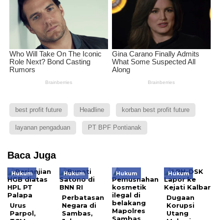
best profit future
Headline
korban best profit future
layanan pengaduan
PT BPF Pontianak
Baca Juga
Hukum
Hukum
Hukum
Hukum
Perbatasan
Dugaan
Urus
Negara di
Korupsi
Parpol,
Sambas,
Utang