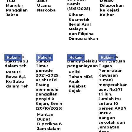
TCM
Jalur
Melawi
Mangkir
Utama
Dilaporkan
Panggilan
Narkoba
ke Kejati
Jaksa
Ribuan
Kalbar
Kosmetik
Ilegal Asal
Malaysia
dan Filipina
Dimusnahkan
Hukum
Hukum
Hukum
Hukum
Pasutri
Polisi
Bawa 8,4
Tahan MDS
Kg Sabu
Anak
dalam Teh
Pejabat
Pajak
Mantan
Bupati
Diperiksa 8
Jam dalam