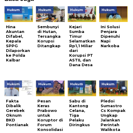
Hukum
Hukum
Hukum
Hukum
Hina
Sembunyi
Kejari
Ini Solusi
Akuntan
di Hutan,
Sumba
Penjara
Difabel,
Tersangka
Timur
Dipenuhi
Kepala
Korupsi
Selamatkan
Napi
SPPG
Ditangkap
Rp1,1 Miliar
Narkoba
Dilaporkan
dari
ke Polda
Korupsi PT
Kalbar
ASTIL dan
Dana Desa
Hukum
Hukum
Hukum
Hukum
Fakta
Pesan
Sabu di
Pledoi
Dibalik
Keras
Kantong
Sumastro
Gerebek
Prabowo
Celana,
Cs Kompak
Oknum
untuk
Tiga
Ungkap
BKD
Koruptor di
Pelaku
Jalankan
Pontianak
Forum
Diringkus
Perintah
Konsolidasi
Walikota