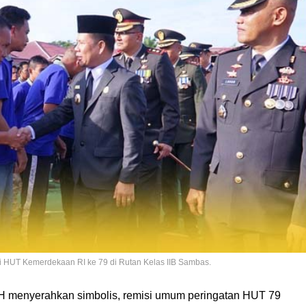
 HUT Kemerdekaan RI ke 79 di Rutan Kelas IIB Sambas.
H menyerahkan simbolis, remisi umum peringatan HUT 79