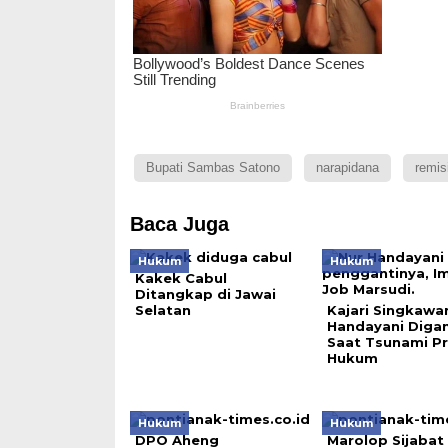
Bupati Sambas Satono
narapidana
remis
Baca Juga
Hukum
Hukum
Kakek Cabul
Ditangkap di Jawai
Selatan
Kajari Singkawa
Handayani Digan
Saat Tsunami P
Hukum
Hukum
Hukum
DPO Aheng
Marolop Sijabat