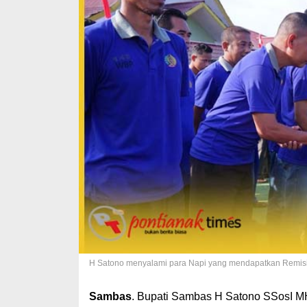
H Satono menyalami para Napi yang mendapatkan Remisi
Sambas
. Bupati Sambas H Satono SSosI M