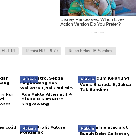
i HUT RI
Remisi HUT RI 79
Rutan Kelas IIB Sambas
Hukum
Hukum
Vonis Bharada E, Jaksa
Tak Banding
ng Nur
Ada Fakta Alternatif 4
ti
di Kasus Sumastro
roses
Singkawang
Hukum
Hukum
Bunuh Debt Collector,