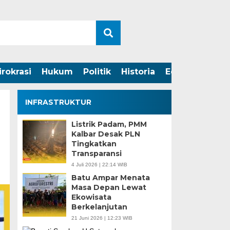
irokrasi
Hukum
Politik
Historia
Edukasi
INFRASTRUKTUR
Listrik Padam, PMM
Kalbar Desak PLN
Tingkatkan
Transparansi
4 Juli 2026 | 22:14 WIB
Batu Ampar Menata
Masa Depan Lewat
Ekowisata
Berkelanjutan
21 Juni 2026 | 12:23 WIB