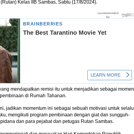
utan) Kelas IIB Sambas, Sabtu (17/8/2024).
yang mendapatkan remisi itu untuk menjadikan sebagai momen
 pembinaan di Rumah Tahanan.
ni, jadikan momentum ini sebagai sebuah motivasi untuk selalu
laku, mengikuti program pembinaan dengan giat dan sungguh-
apidana dan para pejabat dan petugas Rutan Sambas.
 memperingati dan merayakan Hari Kemerdekan Republik