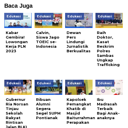
Baca Juga
Edukasi
Edukasi
Edukasi
Edukasi
Kabar
Calvin,
Dewan
Raih
Gembira!
Siswa Jago
Pers
Doktor,
Lowongan
TOEIC se-
Lindungi
Kasat
Kerja PLN
Indonesia
Jurnalistik
Reskrim
2023
Berkualitas
Polres
Sambas
Ungkap
Trafficking
Edukasi
Edukasi
Edukasi
Edukasi
Gubernur
Ribuan
Kapolsek
Ibu
Ria Norsan
Alumni
Pemangkat
Madrasah
Tinjau
Segera
Khatib di
Terbaik
Sekolah
Segel SUPM
Masjid
Bagi Anak-
Rakyat
Pontianak
Baiturrahman
anaknya
Rintisan
Perapakan
Jalan BLKI