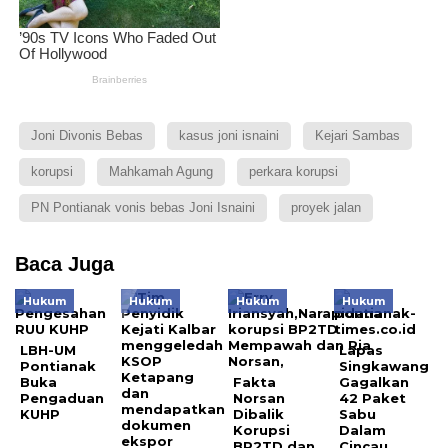
Joni Divonis Bebas
kasus joni isnaini
Kejari Sambas
korupsi
Mahkamah Agung
perkara korupsi
PN Pontianak vonis bebas Joni Isnaini
proyek jalan
Baca Juga
Hukum
Hukum
Hukum
Hukum
LBH-UM
Lapas
Pontianak
Singkawang
Buka
Fakta
Gagalkan
Pengaduan
Norsan
42 Paket
KUHP
Dibalik
Sabu
Korupsi
Dalam
BP2TD dan
Cincau