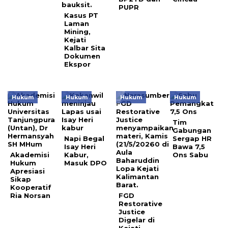
PUPR
Kasus PT
Laman
Mining,
Kejati
Kalbar Sita
Dokumen
Ekspor
Hukum
Hukum
Hukum
Hukum
Tim
Gabungan
Napi Begal
Sergap HR
Isay Heri
Bawa 7,5
Akademisi
Kabur,
Ons Sabu
Hukum
Masuk DPO
Apresiasi
Sikap
Kooperatif
Ria Norsan
FGD
Restorative
Justice
Digelar di