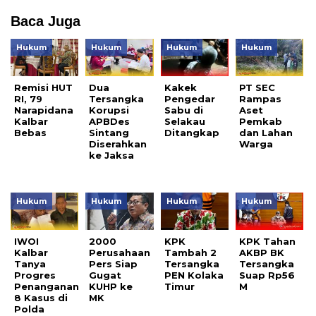
Baca Juga
Hukum
Hukum
Hukum
Hukum
Remisi HUT
Dua
Kakek
PT SEC
RI, 79
Tersangka
Pengedar
Rampas
Narapidana
Korupsi
Sabu di
Aset
Kalbar
APBDes
Selakau
Pemkab
Bebas
Sintang
Ditangkap
dan Lahan
Diserahkan
Warga
ke Jaksa
Hukum
Hukum
Hukum
Hukum
IWOI
2000
KPK
KPK Tahan
Kalbar
Perusahaan
Tambah 2
AKBP BK
Tanya
Pers Siap
Tersangka
Tersangka
Progres
Gugat
PEN Kolaka
Suap Rp56
Penanganan
KUHP ke
Timur
M
8 Kasus di
MK
Polda