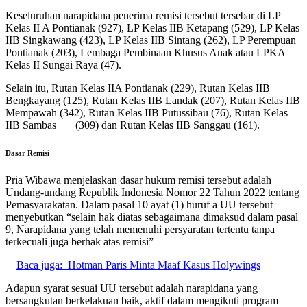
Keseluruhan narapidana penerima remisi tersebut tersebar di LP
Kelas II A Pontianak (927), LP Kelas IIB Ketapang (529), LP Kelas
IIB Singkawang (423), LP Kelas IIB Sintang (262), LP Perempuan
Pontianak (203), Lembaga Pembinaan Khusus Anak atau LPKA
Kelas II Sungai Raya (47).
Selain itu, Rutan Kelas IIA Pontianak (229), Rutan Kelas IIB
Bengkayang (125), Rutan Kelas IIB Landak (207), Rutan Kelas IIB
Mempawah (342), Rutan Kelas IIB Putussibau (76), Rutan Kelas
IIB Sambas (309) dan Rutan Kelas IIB Sanggau (161).
Dasar Remisi
Pria Wibawa menjelaskan dasar hukum remisi tersebut adalah
Undang-undang Republik Indonesia Nomor 22 Tahun 2022 tentang
Pemasyarakatan. Dalam pasal 10 ayat (1) huruf a UU tersebut
menyebutkan “selain hak diatas sebagaimana dimaksud dalam pasal
9, Narapidana yang telah memenuhi persyaratan tertentu tanpa
terkecuali juga berhak atas remisi”
Baca juga:
Hotman Paris Minta Maaf Kasus Holywings
Adapun syarat sesuai UU tersebut adalah narapidana yang
bersangkutan berkelakuan baik, aktif dalam mengikuti program