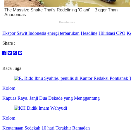
Ekspor Sawit Indonesia
energi terbarukan
Headline
Hilirisasi CPO
Ke
Share :
Baca Juga
Kolom
Kapuas Raya, Janji Dua Dekade yang Menggantung
Kolom
Keutamaan Sedekah 10 hari Terakhir Ramadan