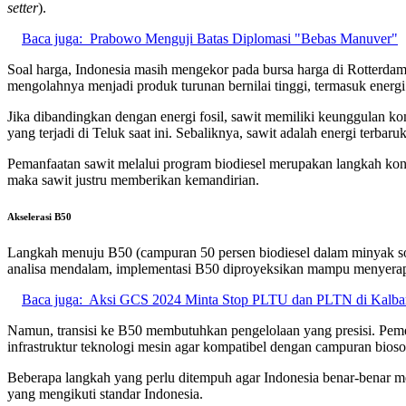
setter
).
Baca juga:
Prabowo Menguji Batas Diplomasi "Bebas Manuver"
Soal harga, Indonesia masih mengekor pada bursa harga di Rotterdam 
mengolahnya menjadi produk turunan bernilai tinggi, termasuk energi 
Jika dibandingkan dengan energi fosil, sawit memiliki keunggulan k
yang terjadi di Teluk saat ini. Sebaliknya, sawit adalah energi terbar
Pemanfaatan sawit melalui program biodiesel merupakan langkah ko
maka sawit justru memberikan kemandirian.
Akselerasi B50
Langkah menuju B50 (campuran 50 persen biodiesel dalam minyak sola
analisa mendalam, implementasi B50 diproyeksikan mampu menyerap 
Baca juga:
Aksi GCS 2024 Minta Stop PLTU dan PLTN di Kalba
Namun, transisi ke B50 membutuhkan pengelolaan yang presisi. Pemer
infrastruktur teknologi mesin agar kompatibel dengan campuran biosola
Beberapa langkah yang perlu ditempuh agar Indonesia benar-benar me
yang mengikuti standar Indonesia.