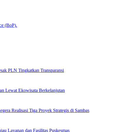
sak PLN Tingkatkan Transparansi
n Lewat Ekowisata Berkelanjutan
egera Realisasi Tiga Proyek Strategis di Sambas
njau Layanan dan Fasilitas Puskesmas