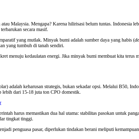
atau Malaysia. Mengapa? Karena hilirisasi belum tuntas. Indonesia leb
terbarukan secara masif.
omparatif yang mutlak. Minyak bumi adalah sumber daya yang habis (
de
ukan yang tumbuh di tanah sendiri.
nkret menuju kedaulatan energi. Jika minyak bumi membuat kita teru
r) adalah keharusan strategis, bukan sekadar opsi. Melalui B50, Indo
lebih dari 15-18 juta ton CPO domestik.
r
intah harus memastikan dua hal utama: stabilitas pasokan untuk pangan
r tingkat tinggi.
njadi penguasa pasar, diperlukan tindakan berani meliputi kemampuan m