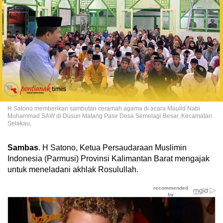
H Satono memberikan sambutan ceramah agama di acara Maulid Nabi
Muhammad SAW di Dusun Matang Pasir Desa Semelagi Besar, Kecamatan
Selakau,
Sambas
. H Satono, Ketua Persaudaraan Muslimin
Indonesia (Parmusi) Provinsi Kalimantan Barat mengajak
untuk meneladani akhlak Rosulullah.