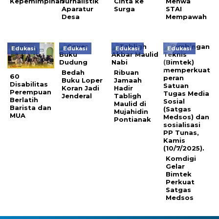
Kepemimpinan
Jurnalistik
Cinta ke
Menwa
Aparatur
Surga
STAI
Desa
Mempawah
Edukasi
Edukasi
Edukasi
Edukasi
Bedah
Ribuan
60
Buku Loper
Jamaah
Disabilitas
Koran Jadi
Hadir
Perempuan
Jenderal
Tabligh
Berlatih
Maulid di
Barista dan
Mujahidin
MUA
Pontianak
Komdigi
Gelar
Bimtek
Perkuat
Satgas
Medsos