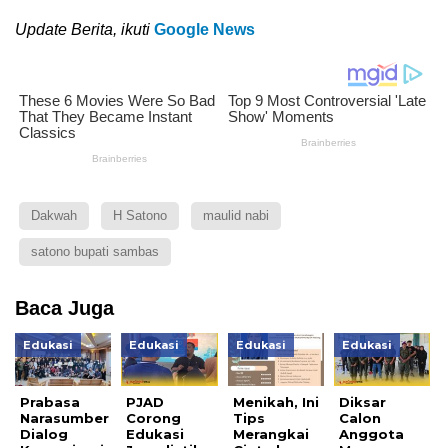
Update Berita, ikuti
Google News
Dakwah
H Satono
maulid nabi
satono bupati sambas
Baca Juga
Edukasi
Edukasi
Edukasi
Edukasi
Prabasa
PJAD
Menikah, Ini
Diksar
Narasumber
Corong
Tips
Calon
Dialog
Edukasi
Merangkai
Anggota