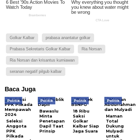
Golkar Kalbar
prabasa anantatur golkar
Prabasa Sekretaris Golkar Kalbar
Ria Norsan
Ria Norsan dan krisantus kurniawan
seranan negatif pilgub kalbar
Baca Juga
Politik
Politik
Politik
Politik
Bawaslu
18 Ribu
Minta
Saksi
Maman
Seleksi
Penetapan
Golkar
Total
Anggota
Dapil Taat
Kalbar Siap
Dukung
PPK
Prinsip
Jaga Suara
Mulyadi
Pilkada
untuk