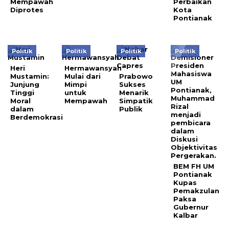
Mempawah
Perbaikan
Diprotes
Kota
Pontianak
Politik
Politik
Politik
Politik
Heri
Hermawansyah
Mustamin:
Mulai dari
Prabowo
Junjung
Mimpi
Sukses
Tinggi
untuk
Menarik
Moral
Mempawah
Simpatik
dalam
Publik
Berdemokrasi
BEM FH UM
Pontianak
Kupas
Pemakzulan
Paksa
Gubernur
Kalbar