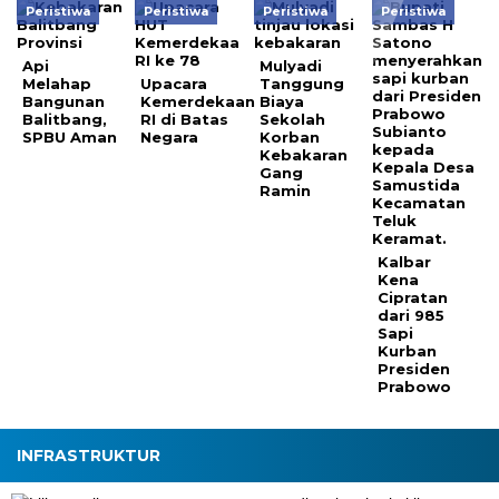
Peristiwa
Peristiwa
Peristiwa
Peristiwa
Api
Mulyadi
Melahap
Upacara
Tanggung
Bangunan
Kemerdekaan
Biaya
Balitbang,
RI di Batas
Sekolah
SPBU Aman
Negara
Korban
Kebakaran
Gang
Ramin
Kalbar
Kena
Cipratan
dari 985
Sapi
Kurban
Presiden
Prabowo
INFRASTRUKTUR