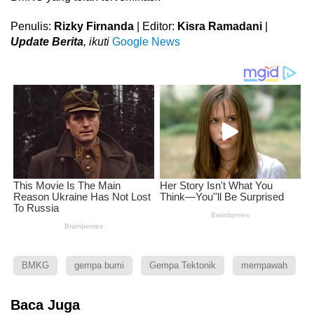
Penulis:
Rizky Firnanda
| Editor:
Kisra Ramadani
|
Update Berita
, ikuti
Google News
BMKG
gempa bumi
Gempa Tektonik
mempawah
Baca Juga