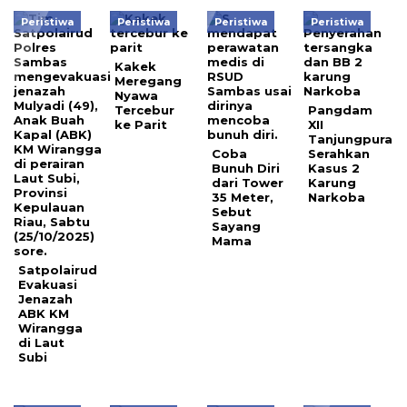
Peristiwa
Peristiwa
Peristiwa
Peristiwa
Kakek
Meregang
Nyawa
Tercebur
Pangdam
ke Parit
XII
Tanjungpura
Coba
Serahkan
Bunuh Diri
Kasus 2
dari Tower
Karung
35 Meter,
Narkoba
Sebut
Sayang
Mama
Satpolairud
Evakuasi
Jenazah
ABK KM
Wirangga
di Laut
Subi