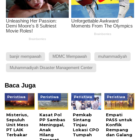
banjir mempawah
MDMC Mempawah
muhammadiyah
Muhammadiyah Disaster Management Center
Baca Juga
Peristiwa
Peristiwa
Peristiwa
Peristiwa
Misterius,
Kasat Pol
Pemkab
Empati
Sepuluh
PP Sambas
Sintang
PASS untuk
Unit Mess
Meninggal,
Tinjau
Konflik
PT LAIK
Anak
Lokasi CPO
Rempang
Terbakar
Hilang
Tumpah
dan Galang
Terseret