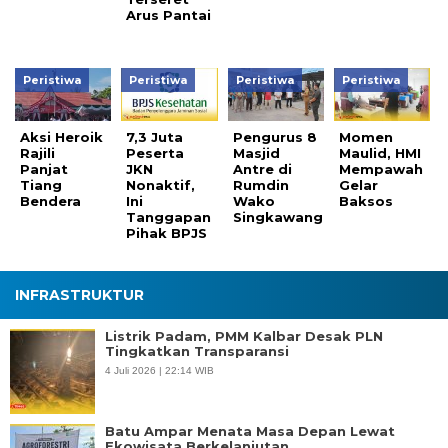
Arus Pantai
Peristiwa
Peristiwa
Peristiwa
Peristiwa
Aksi Heroik
7,3 Juta
Pengurus 8
Momen
Rajili
Peserta
Masjid
Maulid, HMI
Panjat
JKN
Antre di
Mempawah
Tiang
Nonaktif,
Rumdin
Gelar
Bendera
Ini
Wako
Baksos
Tanggapan
Singkawang
Pihak BPJS
INFRASTRUKTUR
Listrik Padam, PMM Kalbar Desak PLN
Tingkatkan Transparansi
4 Juli 2026 | 22:14 WIB
Batu Ampar Menata Masa Depan Lewat
Ekowisata Berkelanjutan