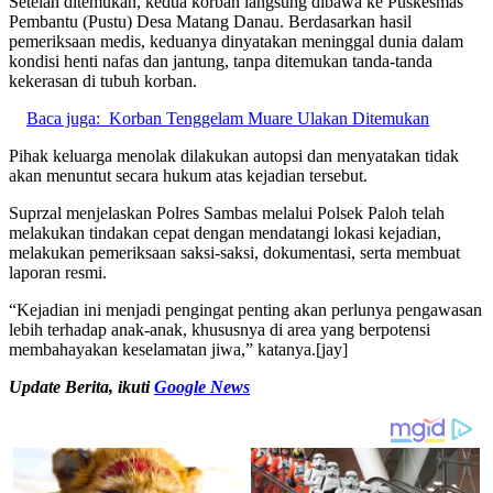
Setelah ditemukan, kedua korban langsung dibawa ke Puskesmas
Pembantu (Pustu) Desa Matang Danau. Berdasarkan hasil
pemeriksaan medis, keduanya dinyatakan meninggal dunia dalam
kondisi henti nafas dan jantung, tanpa ditemukan tanda-tanda
kekerasan di tubuh korban.
Baca juga:
Korban Tenggelam Muare Ulakan Ditemukan
Pihak keluarga menolak dilakukan autopsi dan menyatakan tidak
akan menuntut secara hukum atas kejadian tersebut.
Suprzal menjelaskan Polres Sambas melalui Polsek Paloh telah
melakukan tindakan cepat dengan mendatangi lokasi kejadian,
melakukan pemeriksaan saksi-saksi, dokumentasi, serta membuat
laporan resmi.
“Kejadian ini menjadi pengingat penting akan perlunya pengawasan
lebih terhadap anak-anak, khususnya di area yang berpotensi
membahayakan keselamatan jiwa,” katanya.[jay]
U
pdate Berita, ikuti
Google News