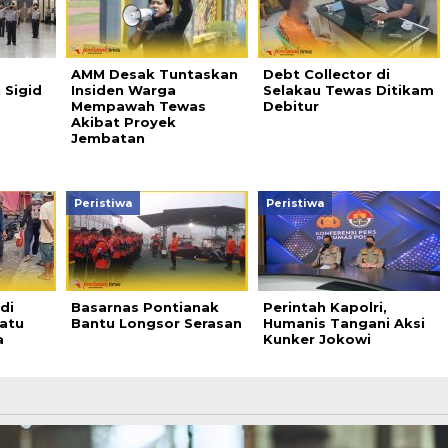
AMM Desak Tuntaskan
Debt Collector di
 Sigid
Insiden Warga
Selakau Tewas Ditikam
Mempawah Tewas
Debitur
Akibat Proyek
Jembatan
Peristiwa
Peristiwa
di
Basarnas Pontianak
Perintah Kapolri,
Satu
Bantu Longsor Serasan
Humanis Tangani Aksi
a
Kunker Jokowi