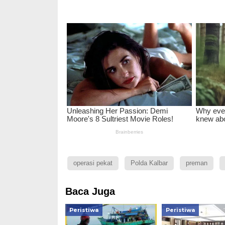
operasi pekat
Polda Kalbar
preman
Baca Juga
Peristiwa
Peristiwa