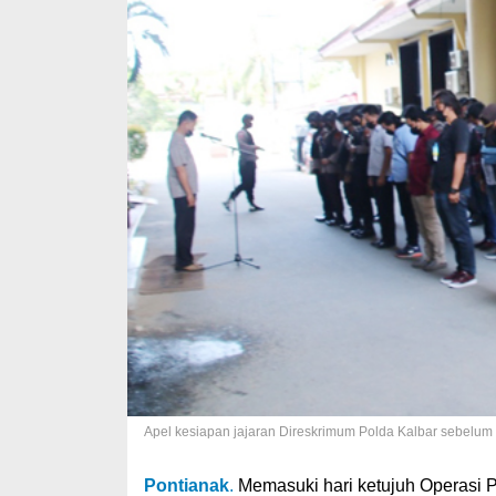
Apel kesiapan jajaran Direskrimum Polda Kalbar sebelum 
Pontianak
.
Memasuki hari ketujuh Operasi P