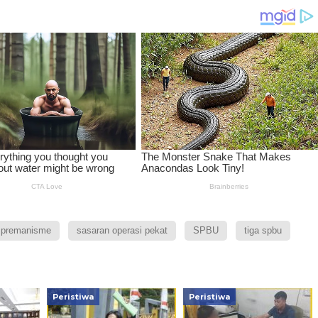
premanisme
sasaran operasi pekat
SPBU
tiga spbu
Peristiwa
Peristiwa