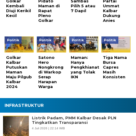
Golkar
Pidato
Sambas
Partai
Kembali
Maman di
Pilih 5 atau
Ummat
Diuji Kerikil
Rapat
7 Dapil
Kalbar
Kecil
Pleno
Dukung
Golkar
Anies
Politik
Politik
Politik
Politik
Golkar
Satono
Maman:
Tiga Nama
Kalbar
Hero
Hanya
Bursa
Putuskan
Nongkrong
Pengkhianat
Capres
Maman
di Warkop
yang Tolak
Masih
Maju Pilgub
Serap
IKN
Konsisten
Kalbar
Harapan
2024
Warga
INFRASTRUKTUR
Listrik Padam, PMM Kalbar Desak PLN
Tingkatkan Transparansi
4 Juli 2026 | 22:14 WIB