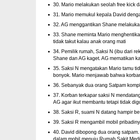
30. Mario melakukan seolah free kick 
31. Mario memukul kepala David deng
32. AG menggantikan Shane melakuk
33. Shane meminta Mario menghentika
tidak takut kalau anak orang mati
34. Pemilik rumah, Saksi N (ibu dari re
Shane dan AG kaget. AG mematikan k
35. Saksi N mengatakan Mario tamu t
bonyok. Mario menjawab bahwa korba
36. Sebanyak dua orang Satpam komp
37. Korban terkapar saksi N mendata
AG agar ikut membantu tetapi tidak dig
38. Saksi R, suami N datang hampir b
39. Saksi R mengambil mobil pribadin
40. David dibopong dua orang satpa
dalam mobil menuju Rumah Sakit Medik