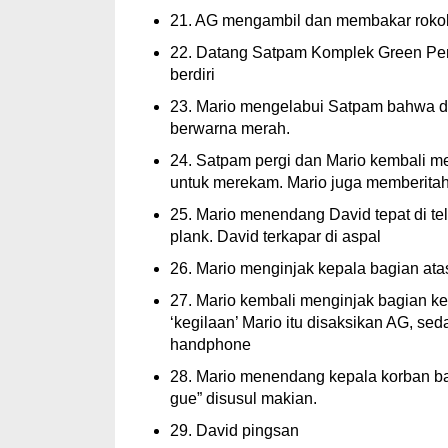
21. AG mengambil dan membakar rokok
22. Datang Satpam Komplek Green Per
berdiri
23. Mario mengelabui Satpam bahwa di
berwarna merah.
24. Satpam pergi dan Mario kembali m
untuk merekam. Mario juga memberitah
25. Mario menendang David tepat di te
plank. David terkapar di aspal
26. Mario menginjak kepala bagian at
27. Mario kembali menginjak bagian k
‘kegilaan’ Mario itu disaksikan AG,
handphone
28. Mario menendang kepala korban ba
gue” disusul makian.
29. David pingsan