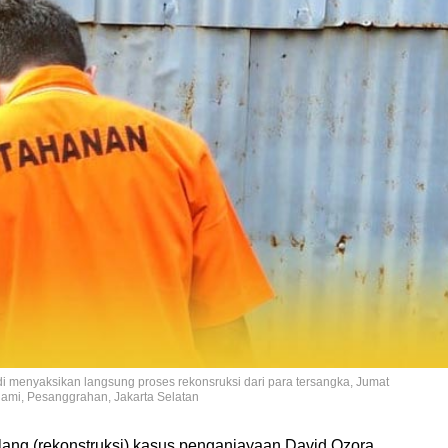
 menyaksikan langsung proses rekonsruksi dari para tersangka, Jumat
ami, Pesanggrahan, Jakarta Selatan
lang (rekonstruksi) kasus penganiayaan David Ozora