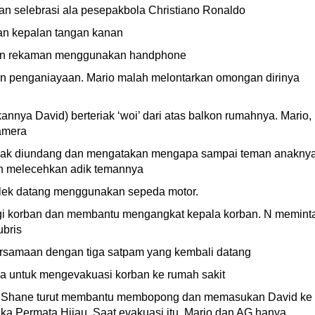
dan selebrasi ala pesepakbola Christiano Ronaldo
an kepalan tangan kanan
an rekaman menggunakan handphone
n penganiayaan. Mario malah melontarkan omongan dirinya
kannya David) berteriak ‘woi’ dari atas balkon rumahnya. Mario,
amera
idak diundang dan mengatakan mengapa sampai teman anakny
n melecehkan adik temannya
lek datang menggunakan sepeda motor.
ngi korban dan membantu mengangkat kepala korban. N memint
ubris
ersamaan dengan tiga satpam yang kembali datang
ya untuk mengevakuasi korban ke rumah sakit
m. Shane turut membantu membopong dan memasukan David ke
a Permata Hijau. Saat evakuasi itu, Mario dan AG hanya