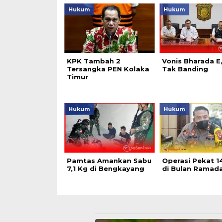
Hukum
Hukum
KPK Tambah 2
Vonis Bharada E
Tersangka PEN Kolaka
Tak Banding
Timur
Hukum
Hukum
Pamtas Amankan Sabu
Operasi Pekat 14
7,1 Kg di Bengkayang
di Bulan Ramad