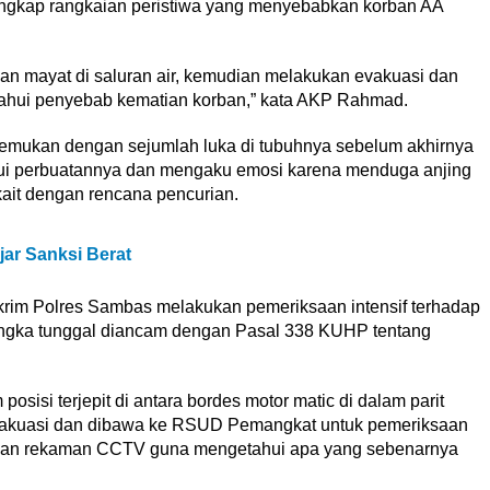
gungkap rangkaian peristiwa yang menyebabkan korban AA
an mayat di saluran air, kemudian melakukan evakuasi dan
ahui penyebab kematian korban,” kata AKP Rahmad.
mukan dengan sejumlah luka di tubuhnya sebelum akhirnya
kui perbuatannya dan mengaku emosi karena menduga anjing
kait dengan rencana pencurian.
ar Sanksi Berat
skrim Polres Sambas melakukan pemeriksaan intensif terhadap
sangka tunggal diancam dengan Pasal 338 KUHP tentang
sisi terjepit di antara bordes motor matic di dalam parit
evakuasi dan dibawa ke RSUD Pemangkat untuk pemeriksaan
si dan rekaman CCTV guna mengetahui apa yang sebenarnya