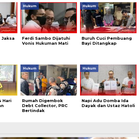
Hukum
Hukum
, Jaksa
Ferdi Sambo Dijatuhi
Buruh Cuci Pembuang
Vonis Hukuman Mati
Bayi Ditangkap
Hukum
Hukum
 Hari
Rumah Digembok
Napi Adu Domba Ida
an
Debt Collector, PRC
Dayak dan Ustaz Hatoli
Bertindak