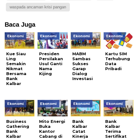
waspada ancaman krisi pangan
Baca Juga
Ekonomi
Ekonomi
Ekonomi
Ekonomi
Kue Siau
Presiden
MABM
Kartu SIM
Ling
Persilakan
Sambas
Terhubung
Semakin
Usul Ganti
Sukses
Data
Nikmat
Nama
Garap
Pribadi
Bersama
Kijing
Dialog
Bank
Investasi
Kalbar
Ekonomi
Ekonomi
Ekonomi
Ekonomi
Business
Mito Energi
Bank
Bank
Gathering
Buka
Kalbar
Kalbar
Bank
Kantor
Catat
Terima
Kalbar
Cabang di
Kinerja
Sertifikat