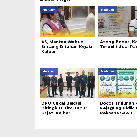
Hukum
Hukum
AS, Mantan Wabup
Asong Bebas, K
Sintang Ditahan Kejati
Terbelit Soal Pa
Kalbar
Hukum
Hukum
DPO Cukai Bekasi
Bocor Triliunan 
Diringkus Tim Tabur
Kejagung Bidik 
Kejati Kalbar
Raksasa Sawit