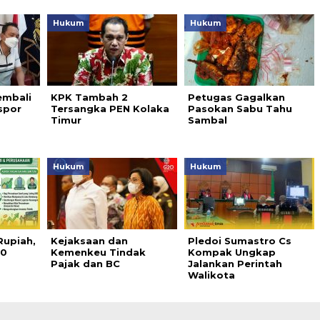
Hukum
Hukum
embali
KPK Tambah 2
Petugas Gagalkan
spor
Tersangka PEN Kolaka
Pasokan Sabu Tahu
Timur
Sambal
Hukum
Hukum
Rupiah,
Kejaksaan dan
Pledoi Sumastro Cs
10
Kemenkeu Tindak
Kompak Ungkap
Pajak dan BC
Jalankan Perintah
Walikota