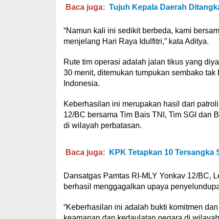
Baca juga:
Tujuh Kepala Daerah Ditang
“Namun kali ini sedikit berbeda, kami bers
menjelang Hari Raya Idulfitri,” kata Aditya.
Rute tim operasi adalah jalan tikus yang di
30 menit, ditemukan tumpukan sembako tak b
Indonesia.
Keberhasilan ini merupakan hasil dari patro
12/BC bersama Tim Bais TNI, Tim SGI dan B
di wilayah perbatasan.
Baca juga:
KPK Tetapkan 10 Tersangka
Dansatgas Pamtas RI-MLY Yonkav 12/BC, Le
berhasil menggagalkan upaya penyelundupan
“Keberhasilan ini adalah bukti komitmen da
keamanan dan kedaulatan negara di wilayah 