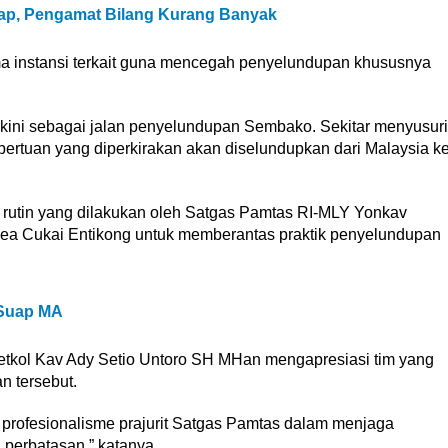
kap, Pengamat Bilang Kurang Banyak
ama instansi terkait guna mencegah penyelundupan khususnya
yakini sebagai jalan penyelundupan Sembako. Sekitar menyusuri
ertuan yang diperkirakan akan diselundupkan dari Malaysia k
li rutin yang dilakukan oleh Satgas Pamtas RI-MLY Yonkav
ea Cukai Entikong untuk memberantas praktik penyelundupan
 Suap MA
tkol Kav Ady Setio Untoro SH MHan mengapresiasi tim yang
 tersebut.
n profesionalisme prajurit Satgas Pamtas dalam menjaga
perbatasan,” katanya.