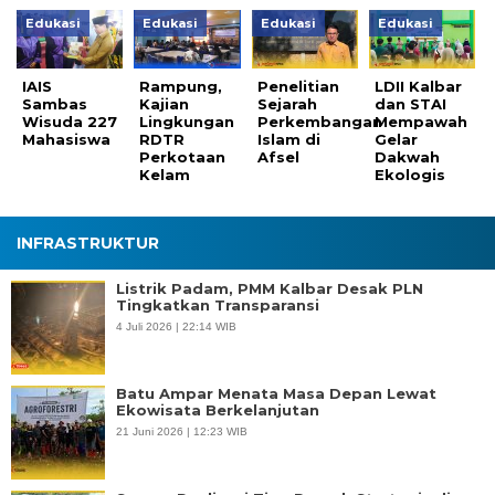
Edukasi
Edukasi
Edukasi
Edukasi
IAIS
Rampung,
Penelitian
LDII Kalbar
Sambas
Kajian
Sejarah
dan STAI
Wisuda 227
Lingkungan
Perkembangan
Mempawah
Mahasiswa
RDTR
Islam di
Gelar
Perkotaan
Afsel
Dakwah
Kelam
Ekologis
INFRASTRUKTUR
Listrik Padam, PMM Kalbar Desak PLN
Tingkatkan Transparansi
4 Juli 2026 | 22:14 WIB
Batu Ampar Menata Masa Depan Lewat
Ekowisata Berkelanjutan
21 Juni 2026 | 12:23 WIB