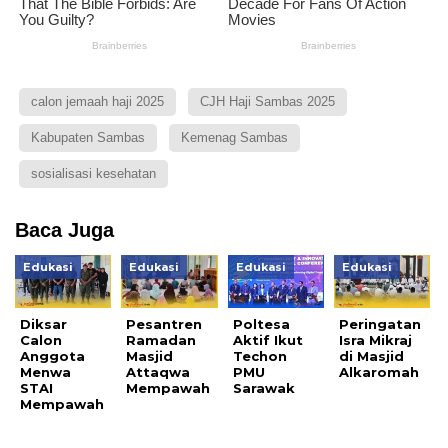
calon jemaah haji 2025
CJH Haji Sambas 2025
Kabupaten Sambas
Kemenag Sambas
sosialisasi kesehatan
Baca Juga
Edukasi
Edukasi
Edukasi
Edukasi
Diksar
Pesantren
Poltesa
Peringatan
Calon
Ramadan
Aktif Ikut
Isra Mikraj
Anggota
Masjid
Techon
di Masjid
Menwa
Attaqwa
PMU
Alkaromah
STAI
Mempawah
Sarawak
Mempawah