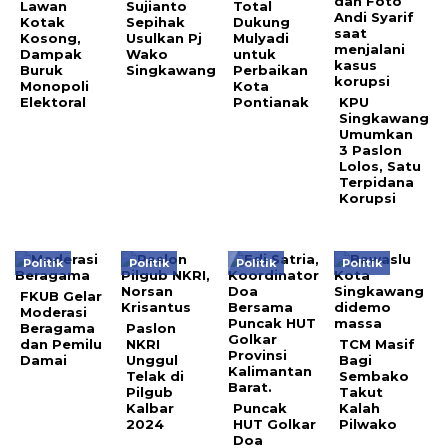
Lawan
Sujianto
Total
Kotak
Sepihak
Dukung
Kosong,
Usulkan Pj
Mulyadi
Dampak
Wako
untuk
Buruk
Singkawang
Perbaikan
Monopoli
Kota
Elektoral
Pontianak
KPU
Singkawang
Umumkan
3 Paslon
Lolos, Satu
Terpidana
Korupsi
Politik
Politik
Politik
Politik
FKUB Gelar
Moderasi
Beragama
Paslon
dan Pemilu
NKRI
TCM Masif
Damai
Unggul
Bagi
Telak di
Sembako
Pilgub
Takut
Kalbar
Puncak
Kalah
2024
HUT Golkar
Pilwako
Doa