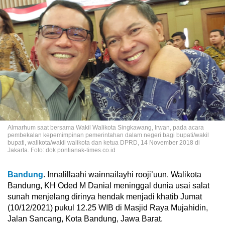
Almarhum saat bersama Wakil Walikota Singkawang, Irwan, pada acara
pembekalan kepemimpinan pemerintahan dalam negeri bagi bupati/wakil
bupati, walikota/wakil walikota dan ketua DPRD, 14 November 2018 di
Jakarta. Foto: dok pontianak-times.co.id
Bandung
. Innalillaahi wainnailayhi rooji’uun. Walikota
Bandung, KH Oded M Danial meninggal dunia usai salat
sunah menjelang dirinya hendak menjadi khatib Jumat
(10/12/2021) pukul 12.25 WIB di Masjid Raya Mujahidin,
Jalan Sancang, Kota Bandung, Jawa Barat.