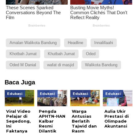
Amalan Walikota Bandung
Headline
Innalillaahi
Khotbah Jumat
Khutbah Jumat
Oded
Oded M Danial
wafat di masjid
Walikota Bandung
Baca Juga
Edukasi
Edukasi
Edukasi
Edukasi
Viral Video
Pengda
Warga
Aulia Ukir
Pelajar di
APHTN-HAN
Antusias
Prestasi di
Segedong,
Kalbar
Berlatih
Olimpade
Ini
Resmi
Tajwid dan
Akuntansi
Faktanya
Dilantik
Rasm