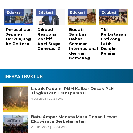
Edukasi
Edukasi
Edukasi
Edukasi
Perusahaan
Dikbud
Bupati
TNI
Jepang
Respons
Sambas
Perbatasan
Berkunjung
Positif
Bahas
Entikong
ke Poltesa
Apel Siaga
Seminar
Latih
Generasi Z
Internasional
Disiplin
dengan
Pelajar
Kemenag
INFRASTRUKTUR
Listrik Padam, PMM Kalbar Desak PLN
Tingkatkan Transparansi
4 Juli 2026 | 22:14 WIB
Batu Ampar Menata Masa Depan Lewat
Ekowisata Berkelanjutan
21 Juni 2026 | 12:23 WIB