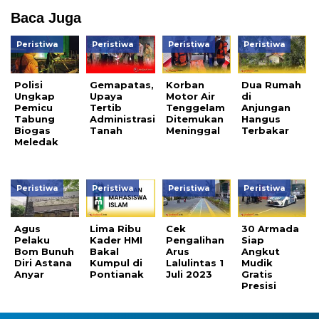
Baca Juga
Peristiwa
Peristiwa
Peristiwa
Peristiwa
Polisi
Gemapatas,
Korban
Dua Rumah
Ungkap
Upaya
Motor Air
di
Pemicu
Tertib
Tenggelam
Anjungan
Tabung
Administrasi
Ditemukan
Hangus
Biogas
Tanah
Meninggal
Terbakar
Meledak
Peristiwa
Peristiwa
Peristiwa
Peristiwa
Agus
Lima Ribu
Cek
30 Armada
Pelaku
Kader HMI
Pengalihan
Siap
Bom Bunuh
Bakal
Arus
Angkut
Diri Astana
Kumpul di
Lalulintas 1
Mudik
Anyar
Pontianak
Juli 2023
Gratis
Presisi