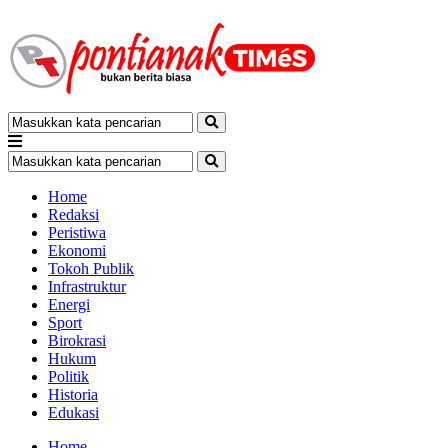
Home
Redaksi
Peristiwa
Ekonomi
Tokoh Publik
Infrastruktur
Energi
Sport
Birokrasi
Hukum
Politik
Historia
Edukasi
Home