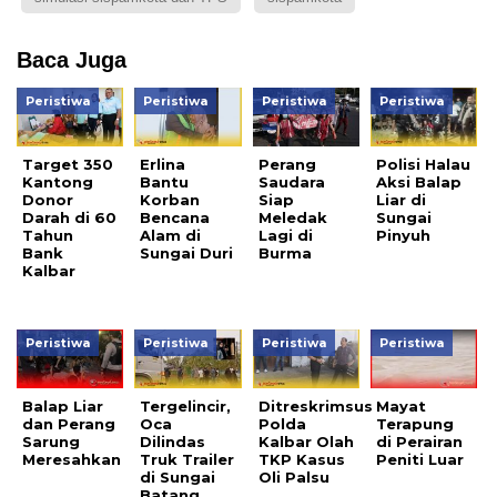
Baca Juga
Peristiwa
Peristiwa
Peristiwa
Peristiwa
Target 350
Erlina
Perang
Polisi Halau
Kantong
Bantu
Saudara
Aksi Balap
Donor
Korban
Siap
Liar di
Darah di 60
Bencana
Meledak
Sungai
Tahun
Alam di
Lagi di
Pinyuh
Bank
Sungai Duri
Burma
Kalbar
Peristiwa
Peristiwa
Peristiwa
Peristiwa
Balap Liar
Tergelincir,
Ditreskrimsus
Mayat
dan Perang
Oca
Polda
Terapung
Sarung
Dilindas
Kalbar Olah
di Perairan
Meresahkan
Truk Trailer
TKP Kasus
Peniti Luar
di Sungai
Oli Palsu
Batang